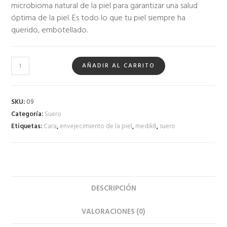
microbioma natural de la piel para garantizar una salud
óptima de la piel. Es todo lo que tu piel siempre ha
querido, embotellado.
AÑADIR AL CARRITO
SKU:
09
Categoría:
Suero
Etiquetas:
Cara
,
envejecimiento de la piel
,
medik8
,
suero
DESCRIPCIÓN
VALORACIONES (0)